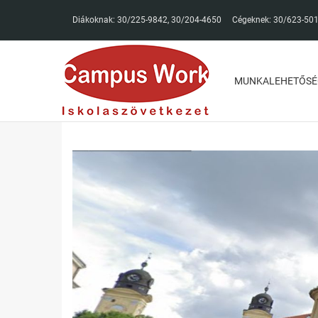
Diákoknak:
30/225-9842
,
30/204-4650
Cégeknek:
30/623-50
MUNKALEHETŐSÉ