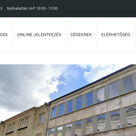
13
Nyitvatartás: H-P 10:00 - 15:00
GEK
ONLINE JELENTKEZÉS
CÉGEKNEK
ELÉRHETŐSÉG