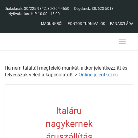
Diákoknak:
30/225-9842
,
30/204-4650
Cégeknek:
30/623-5013
Nyitvatartás: H-P 10:00 - 15:00
MAGUNKRÓL
FONTOS TUDNIVALÓK
PANASZLÁDA
Toggle
navigat
Ha nem találtál megfelelő munkát, akkor jelentkezz itt és
felvesszük veled a kapcsolatot! ->
Online jelentkezés
Italáru
nagykernek
áruszállítás